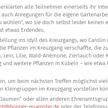
erklärten alle Teilnehmer einerseits ihr Int
 auch Anregungen für die eigene Gartenarbe
u wühlen“, wo sie doch selbst leider keinen 
at etwas Erdendes.
tellung ins Idyll des Kreuzgangs, wo Caroli
die Pflanzen im Kreuzgang verschaffte, die z
 Lein, Lilie, Wald-Anemone, Zierlauch oder K
g und weitere Pflanzen in Kübeln – wie etwa 
en, um beim nächsten Treffen möglichst viel
 in Kleingruppen im Kreuzgang vorstellen kö
r Daumen“ oder allen anderen Ehrenamtsgru
mt@bonner-muenster.de
oder der Telefonn